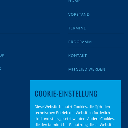
HOME
VORSTAND
TERMINE
PROGRAMM
KONTAKT
K
MITGLIED WERDEN
IMPRESSUM
COOKIE-EINSTELLUNG
DATENSCHUTZ
Diese Website benutzt Cookies, die fï¿½r den
BEITRAGSARCHIV
technischen Betrieb der Website erforderlich
sind und stets gesetzt werden. Andere Cookies,
SPENDEN
die den Komfort bei Benutzung dieser Website