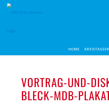
Zum
Inhalt
springen
HOME
KREISTAGSF
VORTRAG-UND-DIS
BLECK-MDB-PLAKA