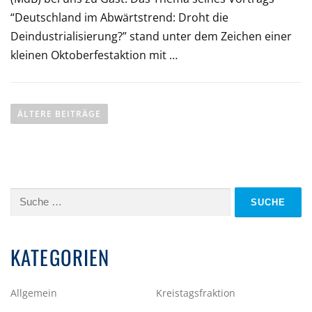
“Deutschland im Abwärtstrend: Droht die
Deindustrialisierung?” stand unter dem Zeichen einer
kleinen Oktoberfestaktion mit …
B
E
ÄLTERE BEITRÄGE
I
T
R
Suche
A
nach:
G
KATEGORIEN
S
N
Allgemein
Kreistagsfraktion
A