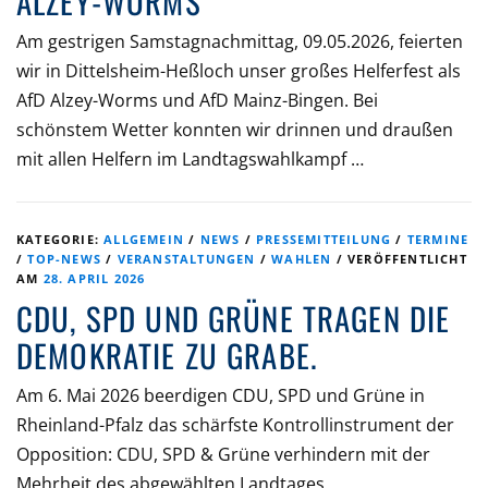
LZEY-WORMS
Am gestrigen Samstagnachmittag, 09.05.2026, feierten
wir in Dittelsheim-Heßloch unser großes Helferfest als
AfD Alzey-Worms und AfD Mainz-Bingen. Bei
schönstem Wetter konnten wir drinnen und draußen
mit allen Helfern im Landtagswahlkampf …
KATEGORIE:
ALLGEMEIN
/
NEWS
/
PRESSEMITTEILUNG
/
TERMINE
/
TOP-NEWS
/
VERANSTALTUNGEN
/
WAHLEN
/
VERÖFFENTLICHT
AM
28. APRIL 2026
CDU, SPD UND GRÜNE TRAGEN DIE
DEMOKRATIE ZU GRABE.
Am 6. Mai 2026 beerdigen CDU, SPD und Grüne in
Rheinland-Pfalz das schärfste Kontrollinstrument der
Opposition: CDU, SPD & Grüne verhindern mit der
Mehrheit des abgewählten Landtages