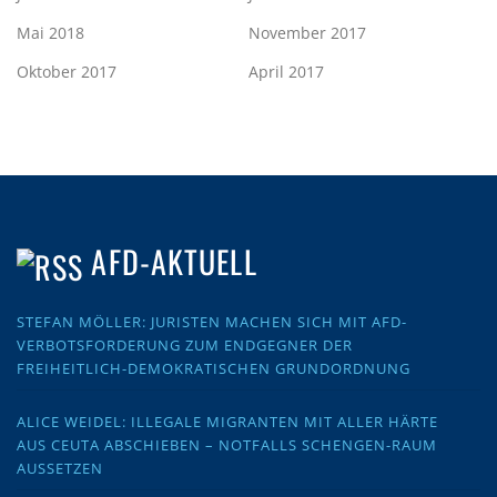
Mai 2018
November 2017
Oktober 2017
April 2017
AFD-AKTUELL
STEFAN MÖLLER: JURISTEN MACHEN SICH MIT AFD-
VERBOTSFORDERUNG ZUM ENDGEGNER DER
FREIHEITLICH-DEMOKRATISCHEN GRUNDORDNUNG
ALICE WEIDEL: ILLEGALE MIGRANTEN MIT ALLER HÄRTE
AUS CEUTA ABSCHIEBEN – NOTFALLS SCHENGEN-RAUM
AUSSETZEN