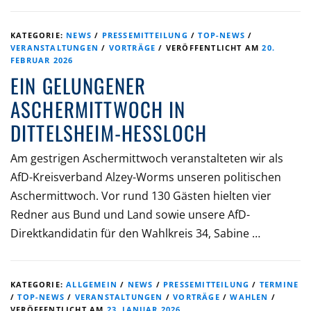
KATEGORIE:
NEWS
/
PRESSEMITTEILUNG
/
TOP-NEWS
/
VERANSTALTUNGEN
/
VORTRÄGE
/
VERÖFFENTLICHT AM
20.
FEBRUAR 2026
EIN GELUNGENER
ASCHERMITTWOCH IN
DITTELSHEIM-HESSLOCH
Am gestrigen Aschermittwoch veranstalteten wir als
AfD-Kreisverband Alzey-Worms unseren politischen
Aschermittwoch. Vor rund 130 Gästen hielten vier
Redner aus Bund und Land sowie unsere AfD-
Direktkandidatin für den Wahlkreis 34, Sabine …
KATEGORIE:
ALLGEMEIN
/
NEWS
/
PRESSEMITTEILUNG
/
TERMINE
/
TOP-NEWS
/
VERANSTALTUNGEN
/
VORTRÄGE
/
WAHLEN
/
VERÖFFENTLICHT AM
23. JANUAR 2026