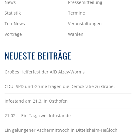
News
Pressemitteilung
V
Statistik
Termine
I
Top-News
Veranstaltungen
G
Vorträge
Wahlen
A
T
NEUESTE BEITRÄGE
I
O
Großes Helferfest der AfD Alzey-Worms
N
CDU, SPD und Grüne tragen die Demokratie zu Grabe.
Infostand am 21.3. in Osthofen
21.02. – Ein Tag, zwei Infostände
Ein gelungener Aschermittwoch in Dittelsheim-Heßloch