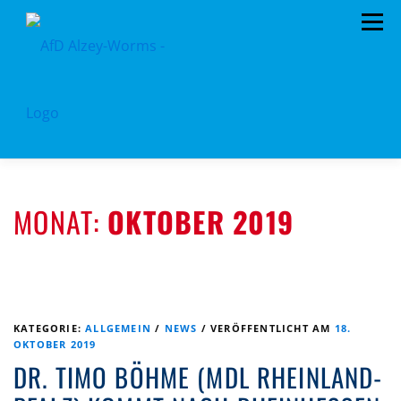
Zum
Menü
Inhalt
springen
HOME
KREISTAGSFRAKTION
VORSTAND
MONAT:
OKTOBER 2019
TERMINE
PROGRAMM
KONTAKT
MITGLIED WERDEN
SPENDEN
KREISSATZUNG
KATEGORIE:
ALLGEMEIN
/
NEWS
/
VERÖFFENTLICHT AM
18.
OKTOBER 2019
DR. TIMO BÖHME (MDL RHEINLAND-