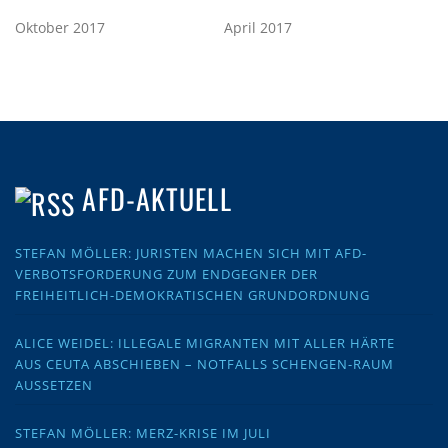
Oktober 2017
April 2017
AFD-AKTUELL
STEFAN MÖLLER: JURISTEN MACHEN SICH MIT AFD-
VERBOTSFORDERUNG ZUM ENDGEGNER DER
FREIHEITLICH-DEMOKRATISCHEN GRUNDORDNUNG
ALICE WEIDEL: ILLEGALE MIGRANTEN MIT ALLER HÄRTE
AUS CEUTA ABSCHIEBEN – NOTFALLS SCHENGEN-RAUM
AUSSETZEN
STEFAN MÖLLER: MERZ-KRISE IM JULI