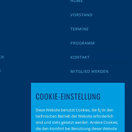
HOME
VORSTAND
TERMINE
PROGRAMM
KONTAKT
K
MITGLIED WERDEN
IMPRESSUM
COOKIE-EINSTELLUNG
DATENSCHUTZ
Diese Website benutzt Cookies, die fï¿½r den
BEITRAGSARCHIV
technischen Betrieb der Website erforderlich
sind und stets gesetzt werden. Andere Cookies,
SPENDEN
die den Komfort bei Benutzung dieser Website