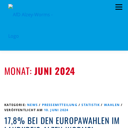
Zum
Menü
Inhalt
springen
HOME
KREISTAGSFRAKTION
VORSTAND
MONAT:
JUNI 2024
TERMINE
PROGRAMM
KONTAKT
MITGLIED WERDEN
SPENDEN
KREISSATZUNG
KATEGORIE:
NEWS
/
PRESSEMITTEILUNG
/
STATISTIK
/
WAHLEN
/
VERÖFFENTLICHT AM
10. JUNI 2024
17,8% BEI DEN EUROPAWAHLEN IM