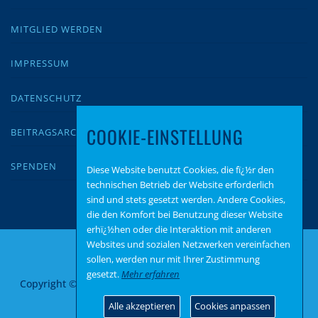
MITGLIED WERDEN
IMPRESSUM
DATENSCHUTZ
COOKIE-EINSTELLUNG
BEITRAGSARCHIV
SPENDEN
Diese Website benutzt Cookies, die fï¿½r den
technischen Betrieb der Website erforderlich
sind und stets gesetzt werden. Andere Cookies,
die den Komfort bei Benutzung dieser Website
erhï¿½hen oder die Interaktion mit anderen
Websites und sozialen Netzwerken vereinfachen
sollen, werden nur mit Ihrer Zustimmung
gesetzt.
Mehr erfahren
Copyright © 2026 AfD Alzey Worms
–
OnePress
Theme von
FameThemes
Alle akzeptieren
Cookies anpassen