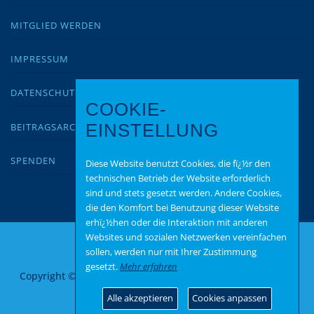
MITGLIED WERDEN
IMPRESSUM
DATENSCHUTZ
COOKIE-
BEITRAGSARCHIV
EINSTELLUNG
SPENDEN
Diese Website benutzt Cookies, die fï¿½r den
technischen Betrieb der Website erforderlich
sind und stets gesetzt werden. Andere Cookies,
die den Komfort bei Benutzung dieser Website
erhï¿½hen oder die Interaktion mit anderen
Websites und sozialen Netzwerken vereinfachen
sollen, werden nur mit Ihrer Zustimmung
gesetzt.
Mehr erfahren
Copyright © 2026 AfD Alzey Worms
–
OnePress
Theme von
FameThemes
Alle akzeptieren
Cookies anpassen