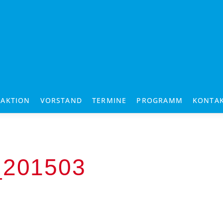
RAKTION
VORSTAND
TERMINE
PROGRAMM
KONTA
_201503