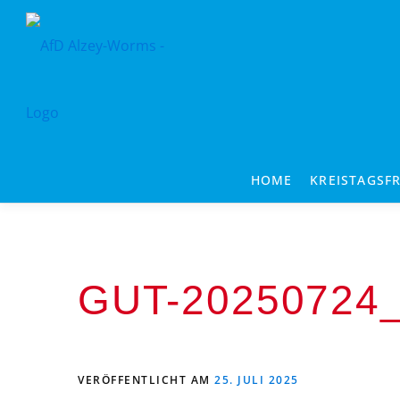
Zum
Inhalt
springen
HOME
KREISTAGSF
GUT-20250724
VERÖFFENTLICHT AM
25. JULI 2025