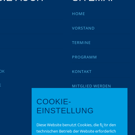
HOME
VORSTAND
TERMINE
PROGRAMM
KONTAKT
K
MITGLIED WERDEN
COOKIE-
IMPRESSUM
EINSTELLUNG
DATENSCHUTZ
Diese Website benutzt Cookies, die fï¿½r den
BEITRAGSARCHIV
technischen Betrieb der Website erforderlich