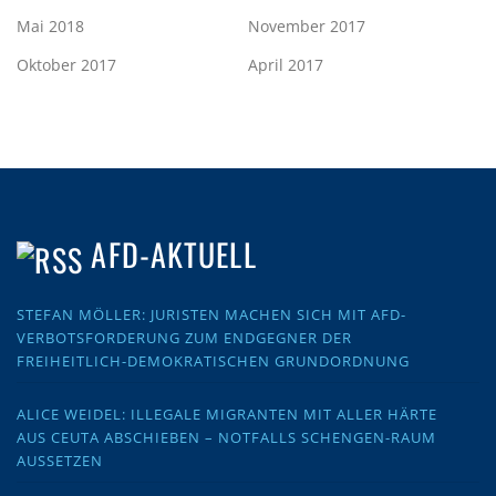
Mai 2018
November 2017
Oktober 2017
April 2017
AFD-AKTUELL
STEFAN MÖLLER: JURISTEN MACHEN SICH MIT AFD-
VERBOTSFORDERUNG ZUM ENDGEGNER DER
FREIHEITLICH-DEMOKRATISCHEN GRUNDORDNUNG
ALICE WEIDEL: ILLEGALE MIGRANTEN MIT ALLER HÄRTE
AUS CEUTA ABSCHIEBEN – NOTFALLS SCHENGEN-RAUM
AUSSETZEN