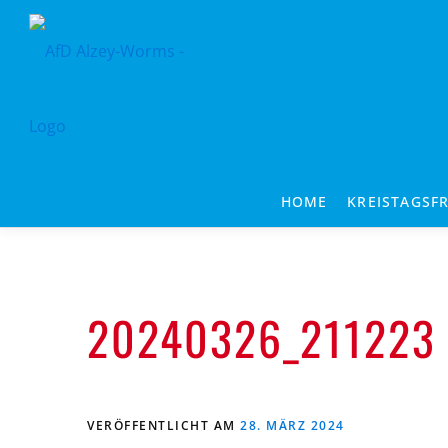
Zum
Inhalt
springen
HOME
KREISTAGSF
20240326_211223
VERÖFFENTLICHT AM
28. MÄRZ 2024