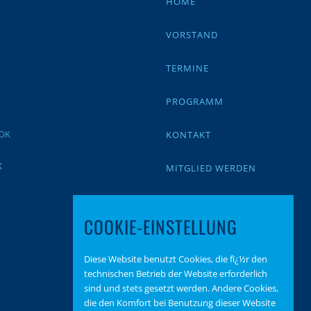
HOME
VORSTAND
TERMINE
PROGRAMM
KONTAKT
K
MITGLIED WERDEN
IMPRESSUM
COOKIE-EINSTELLUNG
DATENSCHUTZ
Diese Website benutzt Cookies, die fï¿½r den
BEITRAGSARCHIV
technischen Betrieb der Website erforderlich
sind und stets gesetzt werden. Andere Cookies,
SPENDEN
die den Komfort bei Benutzung dieser Website