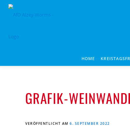
Zum
Inhalt
springen
HOME
KREISTAGSF
GRAFIK-WEINWAND
VERÖFFENTLICHT AM
6. SEPTEMBER 2022