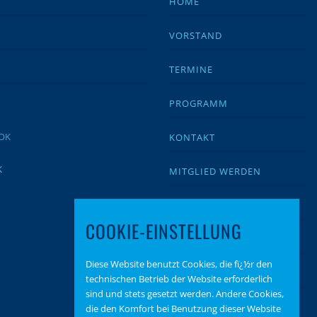
HOME
VORSTAND
TERMINE
PROGRAMM
KONTAKT
K
MITGLIED WERDEN
IMPRESSUM
COOKIE-EINSTELLUNG
DATENSCHUTZ
Diese Website benutzt Cookies, die fï¿½r den
BEITRAGSARCHIV
technischen Betrieb der Website erforderlich
sind und stets gesetzt werden. Andere Cookies,
SPENDEN
die den Komfort bei Benutzung dieser Website