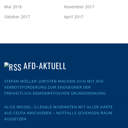
Mai 2018
November 2017
Oktober 2017
April 2017
AFD-AKTUELL
STEFAN MÖLLER: JURISTEN MACHEN SICH MIT AFD-
VERBOTSFORDERUNG ZUM ENDGEGNER DER
FREIHEITLICH-DEMOKRATISCHEN GRUNDORDNUNG
ALICE WEIDEL: ILLEGALE MIGRANTEN MIT ALLER HÄRTE
AUS CEUTA ABSCHIEBEN – NOTFALLS SCHENGEN-RAUM
AUSSETZEN