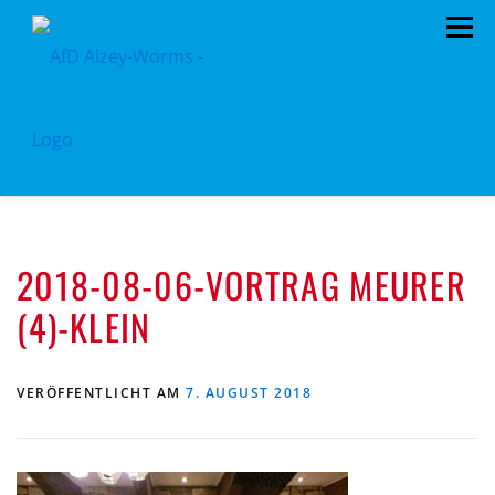
Zum
Menü
Inhalt
springen
HOME
KREISTAGSFRAKTION
VORSTAND
2018-08-06-VORTRAG MEURER
TERMINE
PROGRAMM
KONTAKT
(4)-KLEIN
MITGLIED WERDEN
SPENDEN
KREISSATZUNG
VERÖFFENTLICHT AM
7. AUGUST 2018