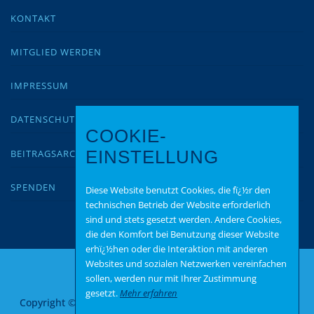
KONTAKT
MITGLIED WERDEN
IMPRESSUM
DATENSCHUTZ
COOKIE-
BEITRAGSARCHIV
EINSTELLUNG
SPENDEN
Diese Website benutzt Cookies, die fï¿½r den
technischen Betrieb der Website erforderlich
sind und stets gesetzt werden. Andere Cookies,
die den Komfort bei Benutzung dieser Website
erhï¿½hen oder die Interaktion mit anderen
Websites und sozialen Netzwerken vereinfachen
sollen, werden nur mit Ihrer Zustimmung
gesetzt.
Mehr erfahren
Copyright © 2026 AfD Alzey Worms
–
OnePress
Theme von