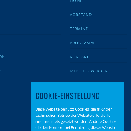
HOME
VORSTAND
TERMINE
PROGRAMM
KONTAKT
K
MITGLIED WERDEN
IMPRESSUM
COOKIE-EINSTELLUNG
DATENSCHUTZ
Diese Website benutzt Cookies, die fï¿½r den
BEITRAGSARCHIV
technischen Betrieb der Website erforderlich
sind und stets gesetzt werden. Andere Cookies,
SPENDEN
die den Komfort bei Benutzung dieser Website