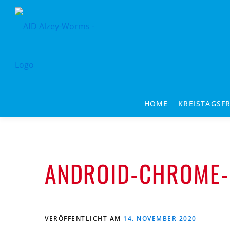
Zum
Inhalt
springen
HOME
KREISTAGSF
ANDROID-CHROME-
VERÖFFENTLICHT AM
14. NOVEMBER 2020