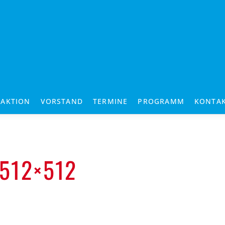
RAKTION
VORSTAND
TERMINE
PROGRAMM
KONTA
512×512