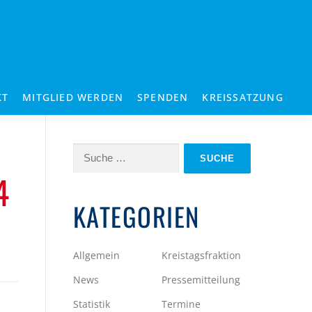
KT
MITGLIED WERDEN
SPENDEN
KREISSATZUNG
Suche
nach:
4
KATEGORIEN
Allgemein
Kreistagsfraktion
News
Pressemitteilung
Statistik
Termine