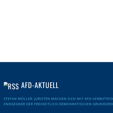
AFD-AKTUELL
STEFAN MÖLLER: JURISTEN MACHEN SICH MIT AFD-VERBOTS
ENDGEGNER DER FREIHEITLICH-DEMOKRATISCHEN GRUNDOR