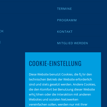
TERMINE
PROGRAMM
KONTAKT
K
MITGLIED WERDEN
IMPRESSUM
COOKIE-EINSTELLUNG
DATENSCHUTZ
Diese Website benutzt Cookies, die fï¿½r den
BEITRAGSARCHIV
technischen Betrieb der Website erforderlich
sind und stets gesetzt werden. Andere Cookies,
SPENDEN
die den Komfort bei Benutzung dieser Website
erhï¿½hen oder die Interaktion mit anderen
Websites und sozialen Netzwerken
vereinfachen sollen, werden nur mit Ihrer