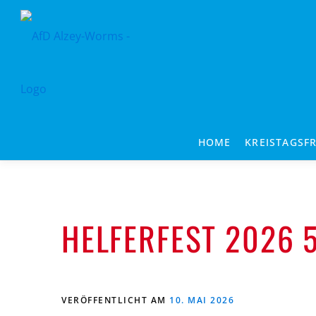
Zum
Inhalt
springen
HOME
KREISTAGSF
HELFERFEST 2026 
VERÖFFENTLICHT AM
10. MAI 2026