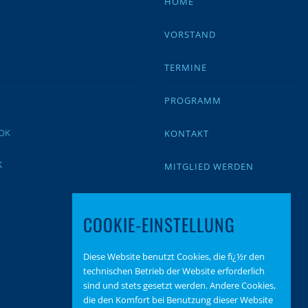
HOME
VORSTAND
TERMINE
PROGRAMM
KONTAKT
K
MITGLIED WERDEN
IMPRESSUM
COOKIE-EINSTELLUNG
DATENSCHUTZ
Diese Website benutzt Cookies, die fï¿½r den
BEITRAGSARCHIV
technischen Betrieb der Website erforderlich
sind und stets gesetzt werden. Andere Cookies,
SPENDEN
die den Komfort bei Benutzung dieser Website