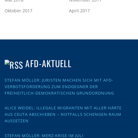
Oktober 2017
April 2017
AFD-AKTUELL
STEFAN MÖLLER: JURISTEN MACHEN SICH MIT AFD-
VERBOTSFORDERUNG ZUM ENDGEGNER DER
FREIHEITLICH-DEMOKRATISCHEN GRUNDORDNUNG
ALICE WEIDEL: ILLEGALE MIGRANTEN MIT ALLER HÄRTE
AUS CEUTA ABSCHIEBEN – NOTFALLS SCHENGEN-RAUM
AUSSETZEN
STEFAN MÖLLER: MERZ-KRISE IM JULI