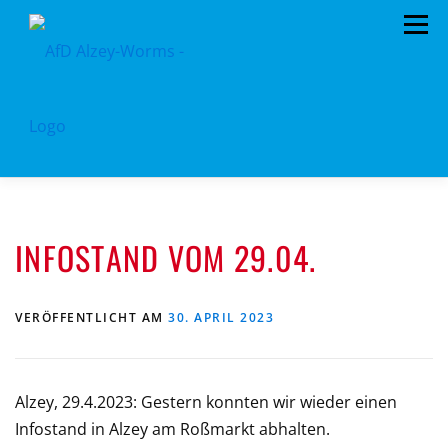
Zum
Menü
Inhalt
springen
HOME
KREISTAGSFRAKTION
VORSTAND
INFOSTAND VOM 29.04.
TERMINE
PROGRAMM
KONTAKT
MITGLIED WERDEN
SPENDEN
KREISSATZUNG
VERÖFFENTLICHT AM
30. APRIL 2023
Alzey, 29.4.2023: Gestern konnten wir wieder einen
Infostand in Alzey am Roßmarkt abhalten.