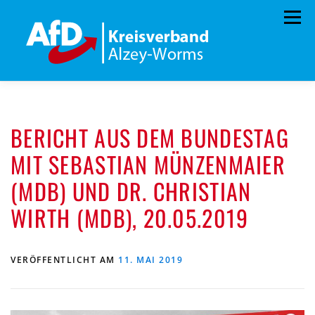
Zum
Menü
Inhalt
springen
HOME
KREISTAGSFRAKTION
VORSTAND
BERICHT AUS DEM BUNDESTAG
TERMINE
PROGRAMM
KONTAKT
MIT SEBASTIAN MÜNZENMAIER
MITGLIED WERDEN
SPENDEN
KREISSATZUNG
(MDB) UND DR. CHRISTIAN
WIRTH (MDB), 20.05.2019
VERÖFFENTLICHT AM
11. MAI 2019