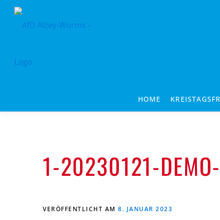
Zum
Inhalt
springen
HOME
KREISTAGSF
1-20230121-DEMO-
VERÖFFENTLICHT AM
8. JANUAR 2023