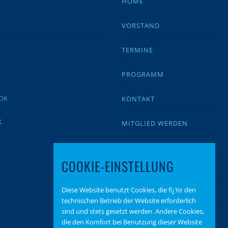
HOME
VORSTAND
TERMINE
PROGRAMM
KONTAKT
K
MITGLIED WERDEN
IMPRESSUM
COOKIE-EINSTELLUNG
DATENSCHUTZ
Diese Website benutzt Cookies, die fï¿½r den
BEITRAGSARCHIV
technischen Betrieb der Website erforderlich
sind und stets gesetzt werden. Andere Cookies,
SPENDEN
die den Komfort bei Benutzung dieser Website