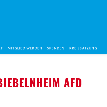
KT
MITGLIED WERDEN
SPENDEN
KREISSATZUNG
BIEBELNHEIM AFD