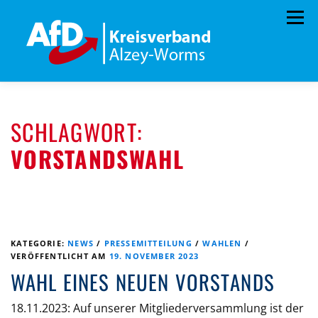
Zum
Menü
Inhalt
springen
HOME
KREISTAGSFRAKTION
VORSTAND
SCHLAGWORT:
TERMINE
PROGRAMM
KONTAKT
VORSTANDSWAHL
MITGLIED WERDEN
SPENDEN
KREISSATZUNG
KATEGORIE:
NEWS
/
PRESSEMITTEILUNG
/
WAHLEN
/
VERÖFFENTLICHT AM
19. NOVEMBER 2023
WAHL EINES NEUEN VORSTANDS
18.11.2023: Auf unserer Mitgliederversammlung ist der