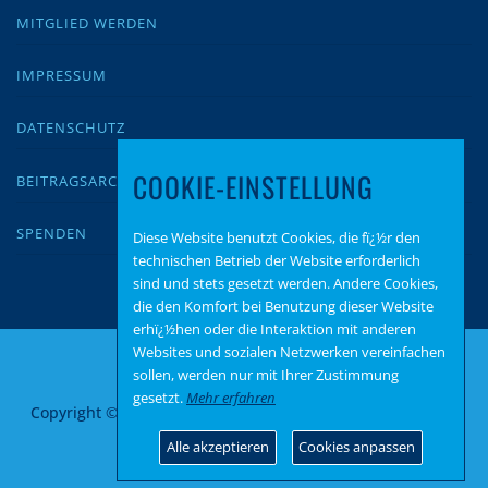
MITGLIED WERDEN
IMPRESSUM
DATENSCHUTZ
COOKIE-EINSTELLUNG
BEITRAGSARCHIV
SPENDEN
Diese Website benutzt Cookies, die fï¿½r den
technischen Betrieb der Website erforderlich
sind und stets gesetzt werden. Andere Cookies,
die den Komfort bei Benutzung dieser Website
erhï¿½hen oder die Interaktion mit anderen
Websites und sozialen Netzwerken vereinfachen
sollen, werden nur mit Ihrer Zustimmung
gesetzt.
Mehr erfahren
Copyright © 2026 AfD Alzey Worms
–
OnePress
Theme von
FameThemes
Alle akzeptieren
Cookies anpassen