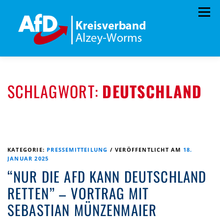
Zum
Menü
Inhalt
springen
HOME
KREISTAGSFRAKTION
VORSTAND
SCHLAGWORT:
DEUTSCHLAND
TERMINE
PROGRAMM
KONTAKT
MITGLIED WERDEN
SPENDEN
KREISSATZUNG
KATEGORIE:
PRESSEMITTEILUNG
/
VERÖFFENTLICHT AM
18.
JANUAR 2025
“NUR DIE AFD KANN DEUTSCHLAND
RETTEN” – VORTRAG MIT
SEBASTIAN MÜNZENMAIER