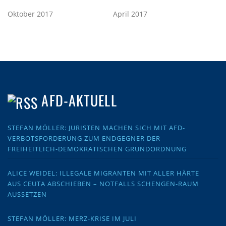
Oktober 2017
April 2017
AFD-AKTUELL
STEFAN MÖLLER: JURISTEN MACHEN SICH MIT AFD-
VERBOTSFORDERUNG ZUM ENDGEGNER DER
FREIHEITLICH-DEMOKRATISCHEN GRUNDORDNUNG
ALICE WEIDEL: ILLEGALE MIGRANTEN MIT ALLER HÄRTE
AUS CEUTA ABSCHIEBEN – NOTFALLS SCHENGEN-RAUM
AUSSETZEN
STEFAN MÖLLER: MERZ-KRISE IM JULI