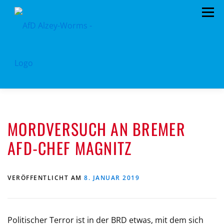
Zum
Menü
Inhalt
springen
HOME
KREISTAGSFRAKTION
VORSTAND
MORDVERSUCH AN BREMER
TERMINE
PROGRAMM
KONTAKT
AFD-CHEF MAGNITZ
MITGLIED WERDEN
SPENDEN
KREISSATZUNG
VERÖFFENTLICHT AM
8. JANUAR 2019
Politischer Terror ist in der BRD etwas, mit dem sich