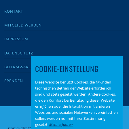
KONTAKT
MITGLIED WERDEN
IMPRESSUM
DATENSCHUTZ
COOKIE-EINSTELLUNG
BEITRAGSARCHIV
SPENDEN
Diese Website benutzt Cookies, die fï¿½r den
technischen Betrieb der Website erforderlich
sind und stets gesetzt werden. Andere Cookies,
die den Komfort bei Benutzung dieser Website
erhï¿½hen oder die Interaktion mit anderen
Websites und sozialen Netzwerken vereinfachen
sollen, werden nur mit Ihrer Zustimmung
gesetzt.
Mehr erfahren
Copyright © 2026 AfD Alzey Worms
–
OnePress
Theme von