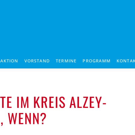
RAKTION
VORSTAND
TERMINE
PROGRAMM
KONTA
E IM KREIS ALZEY-
, WENN?