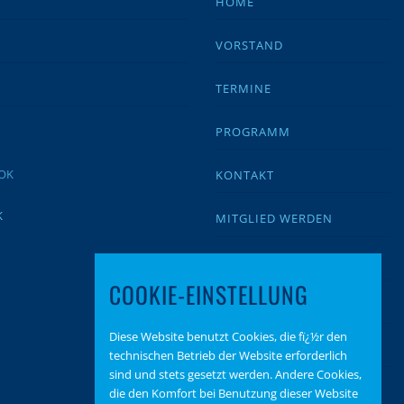
HOME
VORSTAND
TERMINE
PROGRAMM
KONTAKT
K
MITGLIED WERDEN
IMPRESSUM
COOKIE-EINSTELLUNG
DATENSCHUTZ
Diese Website benutzt Cookies, die fï¿½r den
BEITRAGSARCHIV
technischen Betrieb der Website erforderlich
sind und stets gesetzt werden. Andere Cookies,
SPENDEN
die den Komfort bei Benutzung dieser Website