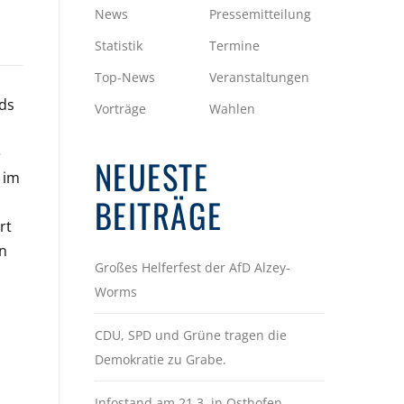
News
Pressemitteilung
Statistik
Termine
Top-News
Veranstaltungen
ds
Vorträge
Wahlen
e
NEUESTE
 im
BEITRÄGE
rt
en
Großes Helferfest der AfD Alzey-
Worms
CDU, SPD und Grüne tragen die
Demokratie zu Grabe.
Infostand am 21.3. in Osthofen